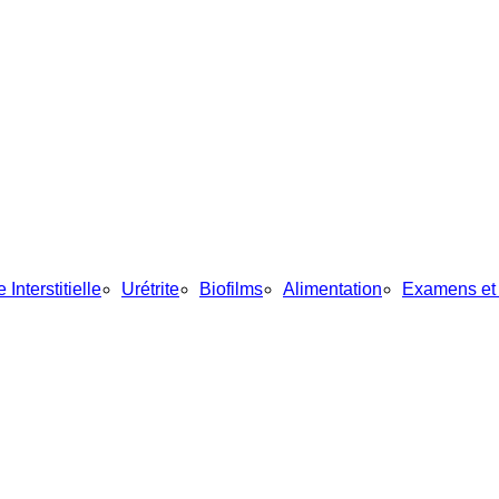
 Interstitielle
Urétrite
Biofilms
Alimentation
Examens et 