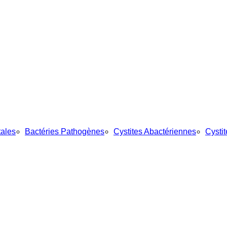
tales
Bactéries Pathogènes
Cystites Abactériennes
Cystite