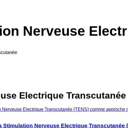
ion Nerveuse Elect
scutanée
euse Electrique Transcutanée
 la Stimulation Nerveuse Electrique Transcutané